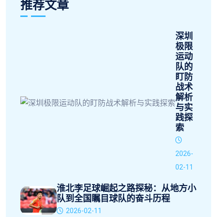
推荐文章
深圳
极限
运动
队的
盯防
战术
解析
与实
践探
索
2026-
02-11
淮北李足球崛起之路探秘：从地方小
队到全国瞩目球队的奋斗历程
2026-02-11