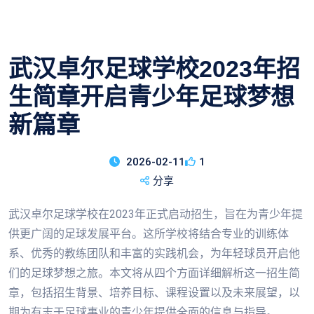
武汉卓尔足球学校2023年招
生简章开启青少年足球梦想
新篇章
2026-02-11
1
分享
武汉卓尔足球学校在2023年正式启动招生，旨在为青少年提
供更广阔的足球发展平台。这所学校将结合专业的训练体
系、优秀的教练团队和丰富的实践机会，为年轻球员开启他
们的足球梦想之旅。本文将从四个方面详细解析这一招生简
章，包括招生背景、培养目标、课程设置以及未来展望，以
期为有志于足球事业的青少年提供全面的信息与指导。