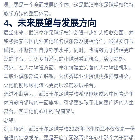
员，更是一个全面发展的个体，这是武汉卓尔足球学校独特
教学方法的重要体现。
4、未来展望与发展方向
展望未来，武汉卓尔足球学校计划进一步扩大招收范围，并
积极探索与国内外其他知名俱乐部及院校合作，通过交流与
碰撞，不断提升自身办学水平。同时，也将致力于搭建更广
泛的平台，让更多有潜力的小球员看到机会，实现梦想。
另外，在人才输送方面，卓尔将建立完善的人才输出机制，
与职业俱乐部建立联系，为优秀毕业生提供更多推荐机会，
让他们能够顺利进入更高层次的发展平台。
通过不断努力，武汉卓尔足球学校希望能够成为中国青少年
体育教育领域的一面旗帜，引领更多孩子走向更广阔的人生
舞台，实现他们心中的“绿茵梦”。
总结：
综上所述，武汉卓尔足球学校2023年招生简章不仅仅是一份
普通的信息发布，更是开启了无数青少年心中那个关于梦想