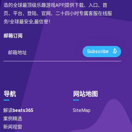
造的全球最顶级乐趣游戏APP,提供下载、入口、首
页、平台、登陆、官网、二十四小时专属客服在线服
务!全球最安全,最信誉！
邮箱订阅
Subscribe
导航
网站地图
解读
beats365
SiteMap
案例精选
新闻视窗