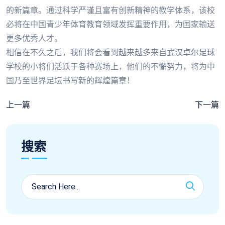
的新篇章。通过科学严谨且富有创新精神的教学体系，该校
必将在中国青少年体育教育领域发挥重要作用，为国家输送
更多优秀人才。
相信在不久之后，我们将会看到越来越多来自武汉卓尔足球
学校的小将们活跃于各种赛场上，他们的不懈努力，将为中
国乃至世界足坛书写新的辉煌篇章！
上一篇
下一篇
搜索